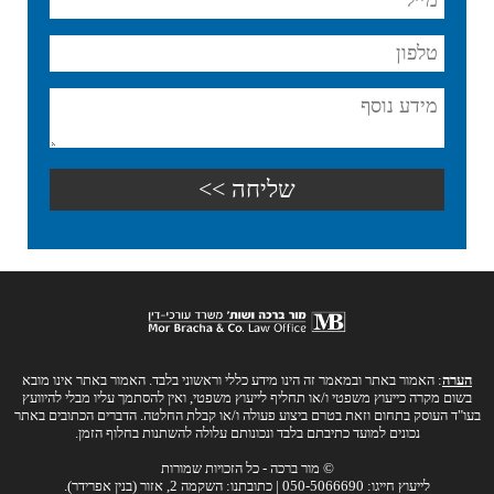
הערה
: האמור באתר ובמאמר זה הינו מידע כללי וראשוני בלבד. האמור באתר אינו מובא
בשום מקרה כייעוץ משפטי ו/או תחליף לייעוץ משפטי, ואין להסתמך עליו מבלי להיוועץ
בעו"ד העוסק בתחום וזאת בטרם ביצוע פעולה ו/או קבלת החלטה. הדברים הכתובים באתר
נכונים למועד כתיבתם בלבד ונכונותם עלולה להשתנות בחלוף הזמן.
© מור ברכה - כל הזכויות שמורות
לייעוץ חייגו: 050-5066690 | כתובתנו: השקמה 2, אזור (בנין אפרידר).