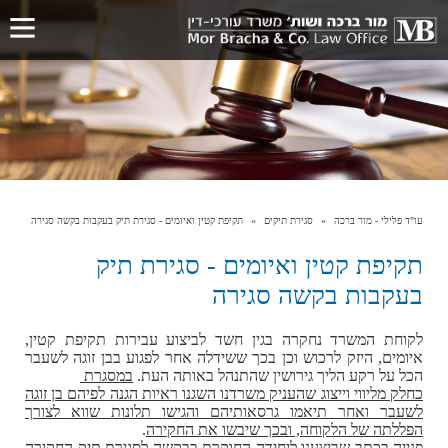
עו"ד פלילי - מור ברכה
סגירת תיקים
תקיפת קטין ואיומים - סגירת תיק בעקבות בקשה סגירה
תקיפת קטין ואיומים - סגירת תיק
בעקבות בקשה סגירה
לקוחת המשרד נחקרה בגין חשד לביצוע עבירות תקיפת קטין,
איומים, היזק לרכוש וכן בכך ששידלה אחר לפגוע בבן זוגה לשעבר
הכל על רקע הליך גירושין שהתנהל באותה העת.
במסגרת
כחלק מליווי וייצוג שהעניק משרדנו השגנו ראיות הגנה לפיהם בן זוגה
לשעבר ואחר תיאמו גרסאותיהם והגישו תלונות שווא לצורך
הפללתה של הלקוחה, ובכך שיבשו את החקירה
.
פנייה בכתב שביצענו ליחידה החוקרת בבקשה לסגירת תיק החקירה