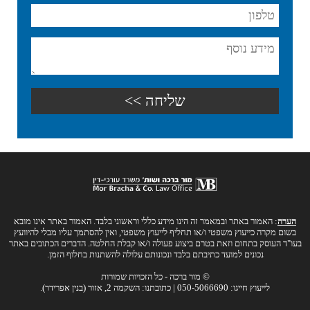
הערה
: האמור באתר ובמאמר זה הינו מידע כללי וראשוני בלבד. האמור באתר אינו מובא
בשום מקרה כייעוץ משפטי ו/או תחליף לייעוץ משפטי, ואין להסתמך עליו מבלי להיוועץ
בעו"ד העוסק בתחום וזאת בטרם ביצוע פעולה ו/או קבלת החלטה. הדברים הכתובים באתר
נכונים למועד כתיבתם בלבד ונכונותם עלולה להשתנות בחלוף הזמן.
© מור ברכה - כל הזכויות שמורות
לייעוץ חייגו: 050-5066690 | כתובתנו: השקמה 2, אזור (בנין אפרידר).