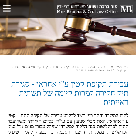
עו"ד פלילי - מור ברכה
הצלחות
סגירת תיקים
עבירת תקיפת קטין ע"י אחראי - סגירת
תיק חקירה למרות קיומה של תשתית ראייתית
עבירת תקיפת קטין ע"י אחראי - סגירת
תיק חקירה למרות קיומה של תשתית
ראייתית
לקוח המשרד נחקר בגין חשד לביצוע עבירה של תקיפה סתם – קטין
ע"י אחראי, וזאת מבלי שנועץ עם עו"ד. בסיום חקירתו ומשהועבר
התיק לפרקליטות פנה הלקוח למשרדי שניהל עבורו מו"מ מול נציגי
הפרקליטות במסגרתו הושגה הסכמה כי בכפוף להליך טיפולי