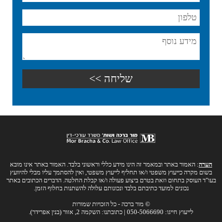
הערה
: האמור באתר ובמאמר זה הינו מידע כללי וראשוני בלבד. האמור באתר אינו מובא
בשום מקרה כייעוץ משפטי ו/או תחליף לייעוץ משפטי, ואין להסתמך עליו מבלי להיוועץ
בעו"ד העוסק בתחום וזאת בטרם ביצוע פעולה ו/או קבלת החלטה. הדברים הכתובים באתר
נכונים למועד כתיבתם בלבד ונכונותם עלולה להשתנות בחלוף הזמן.
© מור ברכה - כל הזכויות שמורות
לייעוץ חייגו: 050-5066690 | כתובתנו: השקמה 2, אזור (בנין אפרידר).