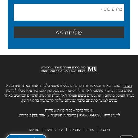
הערה
: האמור באתר ובמאמר זה הינו מידע כללי וראשוני בלבד. האמור באתר אינו מובא
בשום מקרה כייעוץ משפטי ו/או תחליף לייעוץ משפטי, ואין להסתמך עליו מבלי להיוועץ
בעו"ד העוסק בתחום וזאת בטרם ביצוע פעולה ו/או קבלת החלטה. הדברים הכתובים באתר
נכונים למועד כתיבתם בלבד ונכונותם עלולה להשתנות בחלוף הזמן.
© מור ברכה - כל הזכויות שמורות
לייעוץ חייגו: 050-5066690 | כתובתנו: השקמה 2, אזור (בנין אפרידר).
דף הבית
אודות
מפת אתר
שירותי המשרד
צור קשר