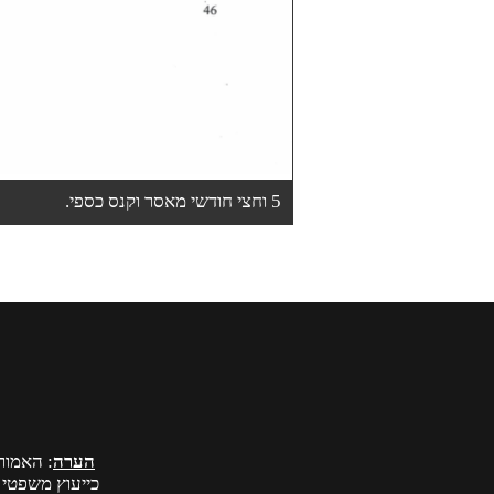
5 וחצי חודשי מאסר וקנס כספי.
הערה
: האמור
כייעוץ משפטי 