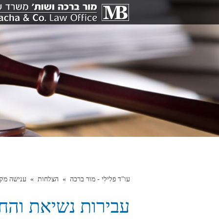
עו"ד פלילי - מור ברכה
הצלחות
ענישה מק
עבירות נשיאת והח