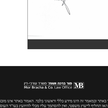
 באתר ובמאמר זה הינו מידע כללי וראשוני בלבד. האמור באתר אינו מו
ו/או תחליף לייעוץ משפטי, ואין להסתמך עליו מבלי להיוועץ בעו"ד העוס