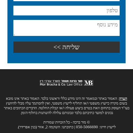
הערה
: האמור באתר ובמאמר זה הינו מידע כללי וראשוני בלבד. האמור באתר אינו מובא
בשום מקרה כייעוץ משפטי ו/או תחליף לייעוץ משפטי, ואין להסתמך עליו מבלי להיוועץ
בעו"ד העוסק בתחום וזאת בטרם ביצוע פעולה ו/או קבלת החלטה. הדברים הכתובים באתר
נכונים למועד כתיבתם בלבד ונכונותם עלולה להשתנות בחלוף הזמן.
© מור ברכה - כל הזכויות שמורות
לייעוץ חייגו: 050-5066690 | כתובתנו: השקמה 2, אזור (בנין אפרידר).